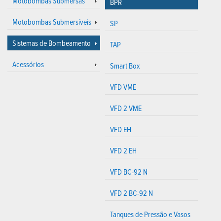
Motobombas Submersas
BPR
Motobombas Submersíveis
SP
Sistemas de Bombeamento
TAP
Acessórios
Smart Box
VFD VME
VFD 2 VME
VFD EH
VFD 2 EH
VFD BC-92 N
VFD 2 BC-92 N
Tanques de Pressão e Vasos