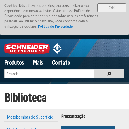
Cookies
: Nós utilizamos cookies para personalizar a sua
OK
experiência em nosso website. Visite a nossa Política de
Privacidade para entender melhor sobre as suas preferências
pessoais. Ao utilizar o nosso site, você concorda com a
utilização de cookies.
Política de Privacidade
Produtos
Mais
Contato
Biblioteca
Motobombas de Superfície
Pressurização